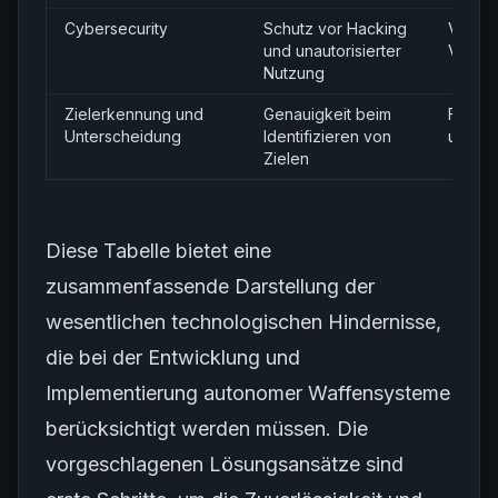
Cybersecurity
Schutz vor Hacking
Verbes
und unautorisierter
Versch
Nutzung
Zielerkennung und
Genauigkeit beim
Fortge
Unterscheidung
Identifizieren von
und KI
Zielen
Diese Tabelle bietet eine
zusammenfassende Darstellung der
wesentlichen technologischen Hindernisse,
die bei der Entwicklung und
Implementierung autonomer Waffensysteme
berücksichtigt werden müssen. Die
vorgeschlagenen Lösungsansätze sind