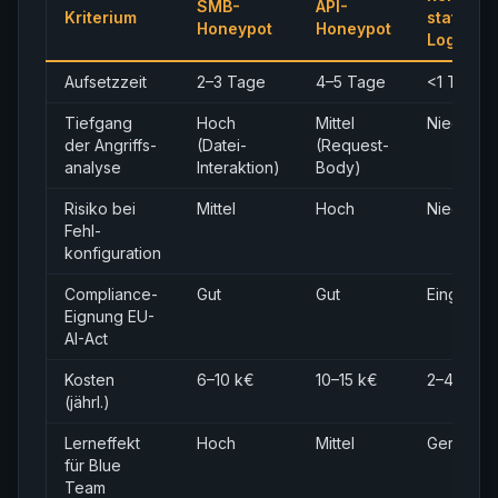
SMB-
API-
Kriterium
statisch
Honeypot
Honeypot
Logging
Aufsetzzeit
2–3 Tage
4–5 Tage
<1 Tag
Tiefgang
Hoch
Mittel
Niedrig
der Angriffs­
(Datei-
(Request-
analyse
Interaktion)
Body)
Risiko bei
Mittel
Hoch
Niedrig
Fehl­
konfiguration
Compliance-
Gut
Gut
Eingesch
Eignung EU-
AI-Act
Kosten
6–10 k€
10–15 k€
2–4 k€
(jährl.)
Lern­effekt
Hoch
Mittel
Gering
für Blue
Team